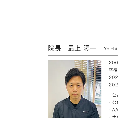
院長 最上 陽一
Yoich
20
卒後
20
20
・公
・公
・AA
・大