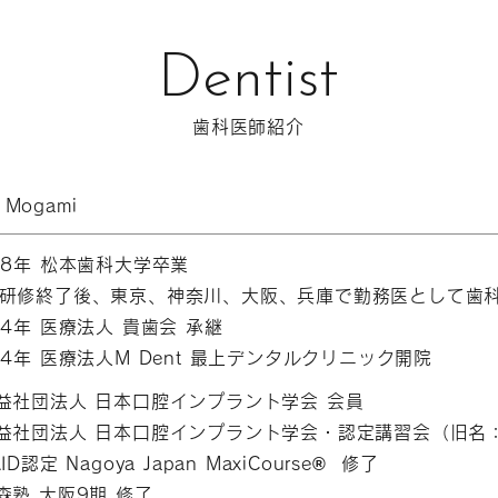
Dentist
歯科医師紹介
i Mogami
08年 松本歯科大学卒業
研修終了後、東京、神奈川、大阪、兵庫で勤務医として歯
24年 医療法人 貴歯会 承継
24年 医療法人M Dent 最上デンタルクリニック開院
益社団法人 日本口腔インプラント学会 会員
益社団法人 日本口腔インプラント学会・認定講習会（旧名
ID認定 Nagoya Japan MaxiCourse® 修了
森塾 大阪9期 修了