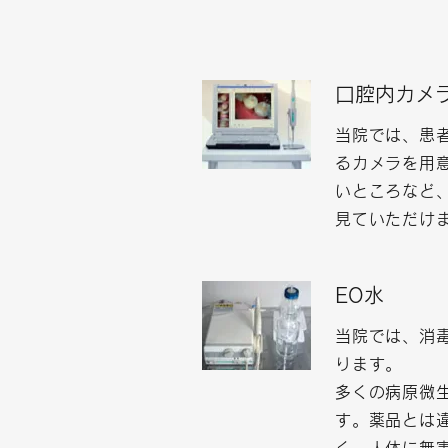
口腔内カメ
当院では、患
るカメラを用
いところなど
見ていただけ
EO水
当院では、消
ります。
多くの病原微
す。薬品とは