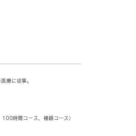
科医療に従事。
：100時間コ－ス、補綴コース）