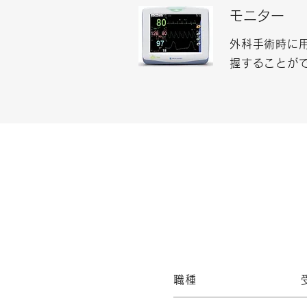
モニター
外科手術時に
握することが
職種