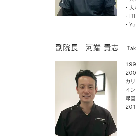
・大
・IT
・Y
副院長 河端 貴志
Tak
19
20
カリ
イン
帰国
20